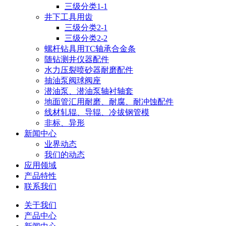
三级分类1-1
井下工具用齿
三级分类2-1
三级分类2-2
螺杆钻具用TC轴承合金条
随钻测井仪器配件
水力压裂喷砂器耐磨配件
抽油泵阀球阀座
潜油泵、潜油泵轴衬轴套
地面管汇用耐磨、耐腐、耐冲蚀配件
线材轧辊、导辊、冷拔钢管模
非标、异形
新闻中心
业界动态
我们的动态
应用领域
产品特性
联系我们
关于我们
产品中心