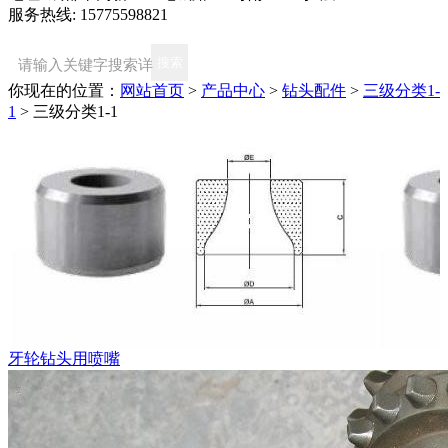
服务热线: 15775598821
你现在的位置：
网站首页
>
产品中心
>
钻头配件
>
三级分类1-
1
>
三级分类1-1
牙轮钻头用喷嘴