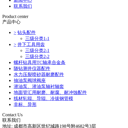
新闻中心
联系我们
Product center
产品中心
>
钻头配件
三级分类1-1
>
井下工具用齿
三级分类2-1
三级分类2-2
螺杆钻具用TC轴承合金条
随钻测井仪器配件
水力压裂喷砂器耐磨配件
抽油泵阀球阀座
潜油泵、潜油泵轴衬轴套
地面管汇用耐磨、耐腐、耐冲蚀配件
线材轧辊、导辊、冷拔钢管模
非标、异形
Contact Us
联系我们
地址: 成都市高新区世纪城路198号附4682号3层