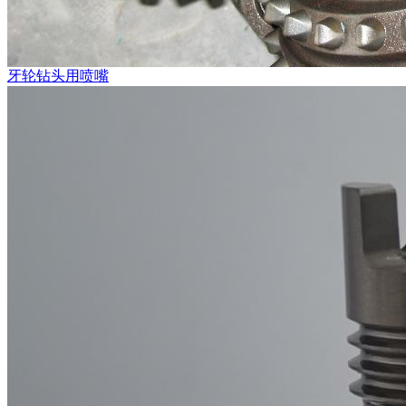
牙轮钻头用喷嘴