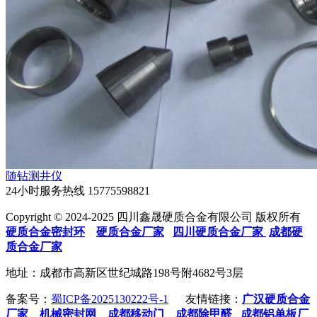
随钻测井仪
24小时服务热线
15775598821
Copyright © 2024-2025 四川鑫晟硬质合金有限公司 版权所有
硬质合金密封环
硬质合金厂家
四川硬质合金厂家
成都硬
质合金厂家
地址：成都市高新区世纪城路198号附4682号3层
备案号：
蜀ICP备2025130222号-1
友情链接：
广汉硬质合金
厂家
机械密封网
成都移动门
成都除甲醛
成都铝单板厂