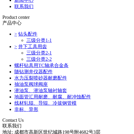
新闻中心
联系我们
Product center
产品中心
>
钻头配件
三级分类1-1
>
井下工具用齿
三级分类2-1
三级分类2-2
螺杆钻具用TC轴承合金条
随钻测井仪器配件
水力压裂喷砂器耐磨配件
抽油泵阀球阀座
潜油泵、潜油泵轴衬轴套
地面管汇用耐磨、耐腐、耐冲蚀配件
线材轧辊、导辊、冷拔钢管模
非标、异形
Contact Us
联系我们
地址: 成都市高新区世纪城路198号附4682号3层