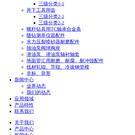
三级分类1-1
井下工具用齿
三级分类2-1
三级分类2-2
螺杆钻具用TC轴承合金条
随钻测井仪器配件
水力压裂喷砂器耐磨配件
抽油泵阀球阀座
潜油泵、潜油泵轴衬轴套
地面管汇用耐磨、耐腐、耐冲蚀配件
线材轧辊、导辊、冷拔钢管模
非标、异形
新闻中心
业界动态
我们的动态
应用领域
产品特性
联系我们
关于我们
产品中心