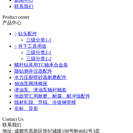
新闻中心
联系我们
Product center
产品中心
>
钻头配件
三级分类1-1
>
井下工具用齿
三级分类2-1
三级分类2-2
螺杆钻具用TC轴承合金条
随钻测井仪器配件
水力压裂喷砂器耐磨配件
抽油泵阀球阀座
潜油泵、潜油泵轴衬轴套
地面管汇用耐磨、耐腐、耐冲蚀配件
线材轧辊、导辊、冷拔钢管模
非标、异形
Contact Us
联系我们
地址: 成都市高新区世纪城路198号附4682号3层