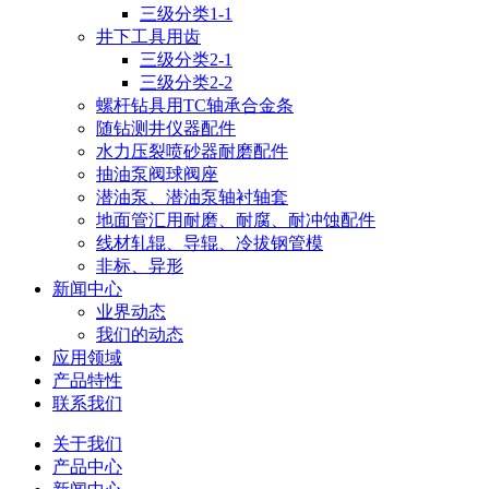
三级分类1-1
井下工具用齿
三级分类2-1
三级分类2-2
螺杆钻具用TC轴承合金条
随钻测井仪器配件
水力压裂喷砂器耐磨配件
抽油泵阀球阀座
潜油泵、潜油泵轴衬轴套
地面管汇用耐磨、耐腐、耐冲蚀配件
线材轧辊、导辊、冷拔钢管模
非标、异形
新闻中心
业界动态
我们的动态
应用领域
产品特性
联系我们
关于我们
产品中心