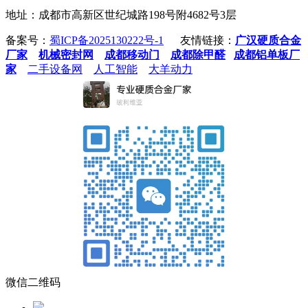
地址：成都市高新区世纪城路198号附4682号3层
备案号：
蜀ICP备2025130222号-1
友情链接：
广汉硬质合金
厂家
机械密封网
成都移动门
成都除甲醛
成都铝单板厂
家
二手设备网
人工智能
大羊动力
微信二维码