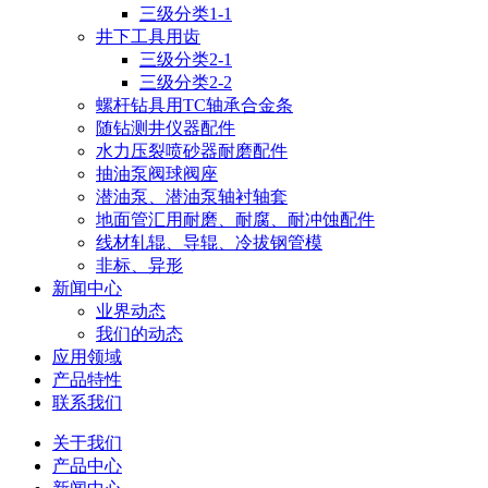
三级分类1-1
井下工具用齿
三级分类2-1
三级分类2-2
螺杆钻具用TC轴承合金条
随钻测井仪器配件
水力压裂喷砂器耐磨配件
抽油泵阀球阀座
潜油泵、潜油泵轴衬轴套
地面管汇用耐磨、耐腐、耐冲蚀配件
线材轧辊、导辊、冷拔钢管模
非标、异形
新闻中心
业界动态
我们的动态
应用领域
产品特性
联系我们
关于我们
产品中心