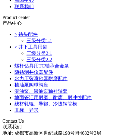
新闻中心
联系我们
Product center
产品中心
>
钻头配件
三级分类1-1
>
井下工具用齿
三级分类2-1
三级分类2-2
螺杆钻具用TC轴承合金条
随钻测井仪器配件
水力压裂喷砂器耐磨配件
抽油泵阀球阀座
潜油泵、潜油泵轴衬轴套
地面管汇用耐磨、耐腐、耐冲蚀配件
线材轧辊、导辊、冷拔钢管模
非标、异形
Contact Us
联系我们
地址: 成都市高新区世纪城路198号附4682号3层