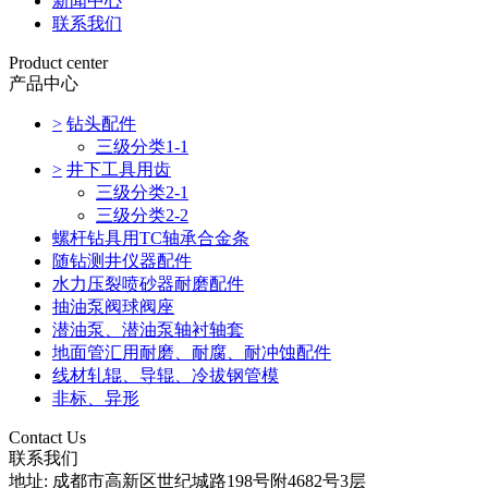
新闻中心
联系我们
Product center
产品中心
>
钻头配件
三级分类1-1
>
井下工具用齿
三级分类2-1
三级分类2-2
螺杆钻具用TC轴承合金条
随钻测井仪器配件
水力压裂喷砂器耐磨配件
抽油泵阀球阀座
潜油泵、潜油泵轴衬轴套
地面管汇用耐磨、耐腐、耐冲蚀配件
线材轧辊、导辊、冷拔钢管模
非标、异形
Contact Us
联系我们
地址: 成都市高新区世纪城路198号附4682号3层