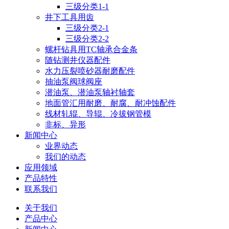
三级分类1-1
井下工具用齿
三级分类2-1
三级分类2-2
螺杆钻具用TC轴承合金条
随钻测井仪器配件
水力压裂喷砂器耐磨配件
抽油泵阀球阀座
潜油泵、潜油泵轴衬轴套
地面管汇用耐磨、耐腐、耐冲蚀配件
线材轧辊、导辊、冷拔钢管模
非标、异形
新闻中心
业界动态
我们的动态
应用领域
产品特性
联系我们
关于我们
产品中心