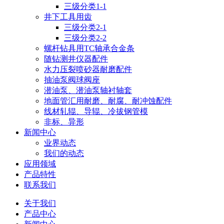
三级分类1-1
井下工具用齿
三级分类2-1
三级分类2-2
螺杆钻具用TC轴承合金条
随钻测井仪器配件
水力压裂喷砂器耐磨配件
抽油泵阀球阀座
潜油泵、潜油泵轴衬轴套
地面管汇用耐磨、耐腐、耐冲蚀配件
线材轧辊、导辊、冷拔钢管模
非标、异形
新闻中心
业界动态
我们的动态
应用领域
产品特性
联系我们
关于我们
产品中心