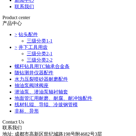
新闻中心
联系我们
Product center
产品中心
>
钻头配件
三级分类1-1
>
井下工具用齿
三级分类2-1
三级分类2-2
螺杆钻具用TC轴承合金条
随钻测井仪器配件
水力压裂喷砂器耐磨配件
抽油泵阀球阀座
潜油泵、潜油泵轴衬轴套
地面管汇用耐磨、耐腐、耐冲蚀配件
线材轧辊、导辊、冷拔钢管模
非标、异形
Contact Us
联系我们
地址: 成都市高新区世纪城路198号附4682号3层