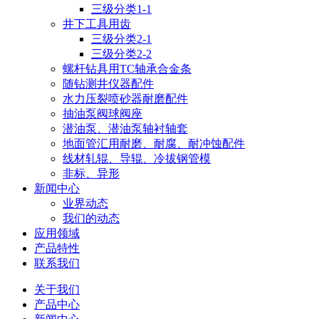
三级分类1-1
井下工具用齿
三级分类2-1
三级分类2-2
螺杆钻具用TC轴承合金条
随钻测井仪器配件
水力压裂喷砂器耐磨配件
抽油泵阀球阀座
潜油泵、潜油泵轴衬轴套
地面管汇用耐磨、耐腐、耐冲蚀配件
线材轧辊、导辊、冷拔钢管模
非标、异形
新闻中心
业界动态
我们的动态
应用领域
产品特性
联系我们
关于我们
产品中心