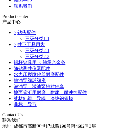
新闻中心
联系我们
Product center
产品中心
>
钻头配件
三级分类1-1
>
井下工具用齿
三级分类2-1
三级分类2-2
螺杆钻具用TC轴承合金条
随钻测井仪器配件
水力压裂喷砂器耐磨配件
抽油泵阀球阀座
潜油泵、潜油泵轴衬轴套
地面管汇用耐磨、耐腐、耐冲蚀配件
线材轧辊、导辊、冷拔钢管模
非标、异形
Contact Us
联系我们
地址: 成都市高新区世纪城路198号附4682号3层